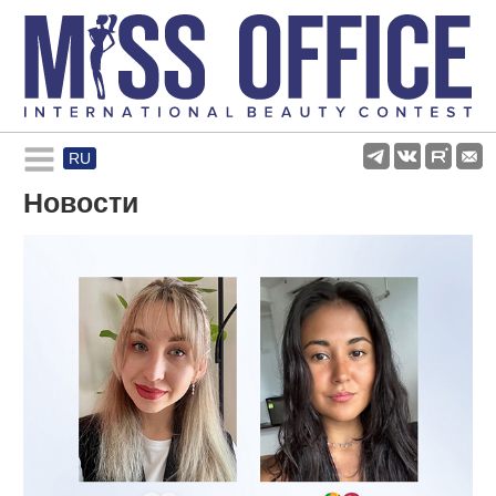
RU
Rules and regulations
Новости
About pageant
Participants
Gallery