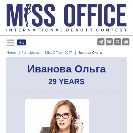
RU
Rules and regulations
|
|
|
Home
Participants
Miss Office - 2017
Иванова Ольга
About pageant
Иванова Ольга
29 YEARS
Participants
Gallery