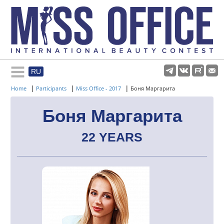
RU
Rules and regulations
|
|
|
Home
Participants
Miss Office - 2017
Боня Маргарита
About pageant
Боня Маргарита
22 YEARS
Participants
Gallery