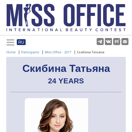
RU
Rules and regulations
|
|
|
Home
Participants
Miss Office - 2017
Скибина Татьяна
About pageant
Скибина Татьяна
24 YEARS
Participants
Gallery