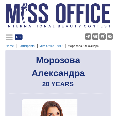
RU
Rules and regulations
|
|
|
Home
Participants
Miss Office - 2017
Морозова Александра
About pageant
Морозова
Александра
Participants
20 YEARS
Gallery