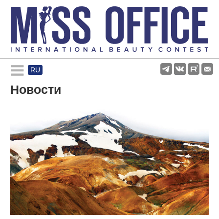
RU
Rules and regulations
Новости
About pageant
Participants
Gallery