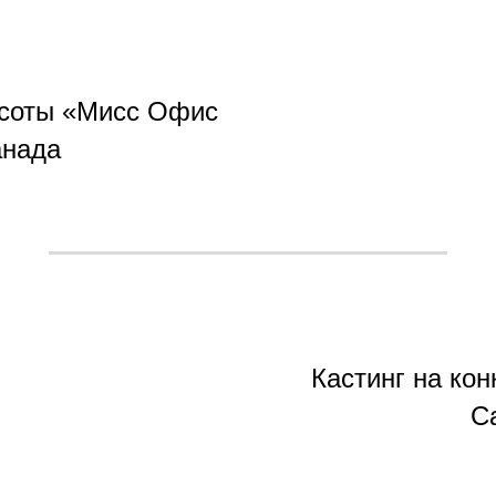
асоты «Мисс Офис
анада
Кастинг на ко
С