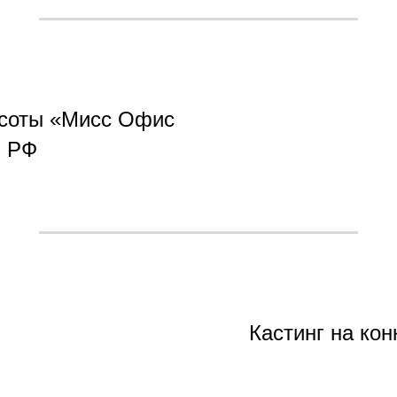
асоты «Мисс Офис
я РФ
Кастинг на ко