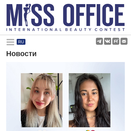
RU
Rules and regulations
Новости
About pageant
Participants
Gallery