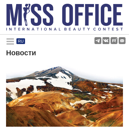
RU
Rules and regulations
Новости
About pageant
Participants
Gallery