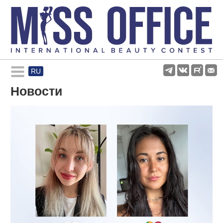
RU
Rules and regulations
Новости
About pageant
Participants
Gallery