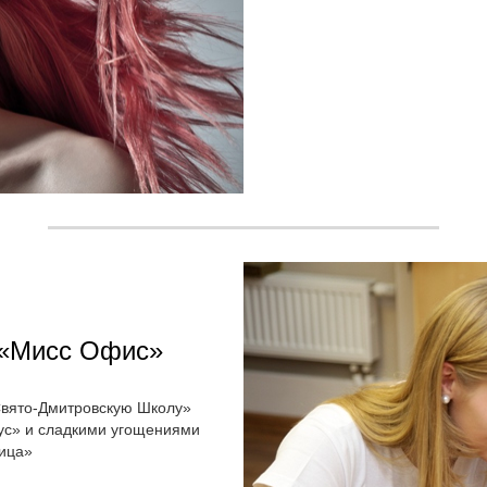
 «Мисс Офис»
Свято-Дмитровскую Школу»
мус» и сладкими угощениями
ица»