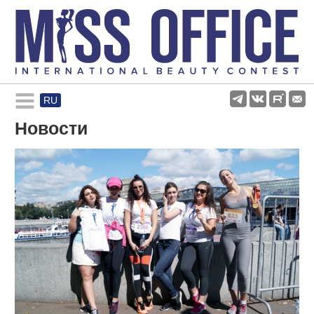
RU
Rules and regulations
Новости
About pageant
Participants
Gallery