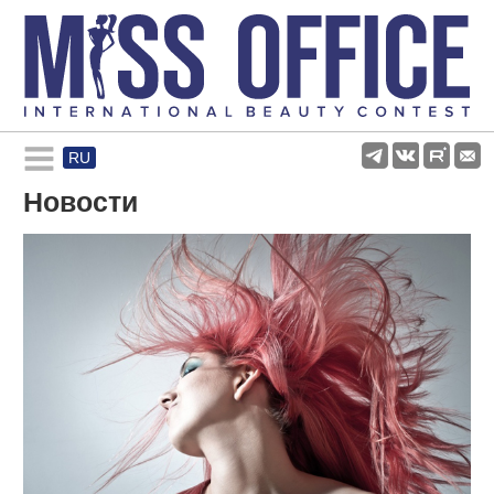
RU
Rules and regulations
Новости
About pageant
Participants
Gallery