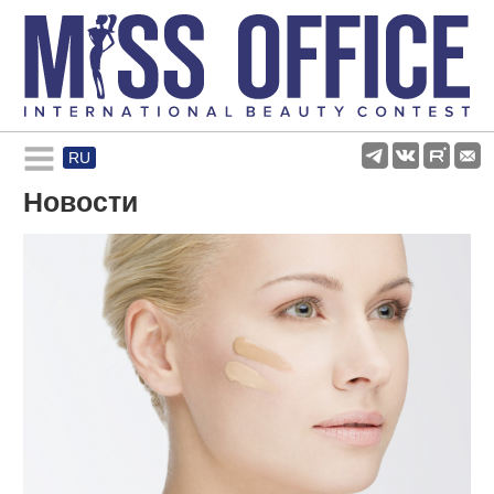
RU
Rules and regulations
Новости
About pageant
Participants
Gallery