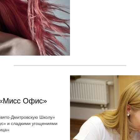
 «Мисс Офис»
Свято-Дмитровскую Школу»
мус» и сладкими угощениями
ица»