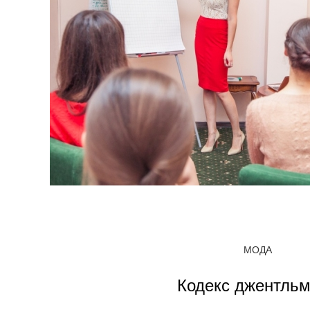
МОДА
Кодекс джентль