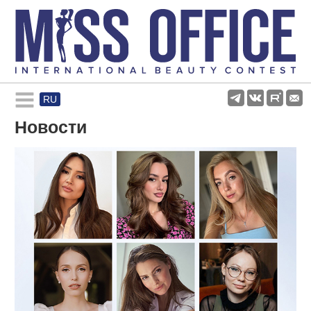
RU
Rules and regulations
Новости
About pageant
Participants
Gallery