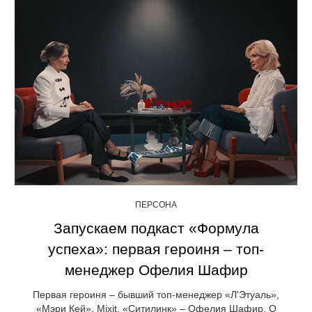
ПЕРСОНА
Запускаем подкаст «Формула
успеха»: первая героиня – топ-
менеджер Офелия Шафир
Первая героиня – бывший топ-менеджер «Л'Этуаль»,
«Мэри Кей», Mixit, «Ситилинк» – Офелия Шафир. О