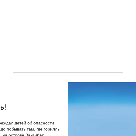
ь!
реждал детей об опасности
адо побывать там, где гориллы
 на острове Занзибар.