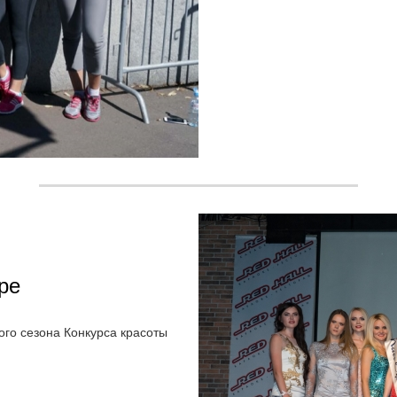
ре
ого сезона Конкурса красоты