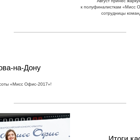
Август принес жарку
к полуфиналисткам «Мисс О
сотрудницы команд
ова-на-Дону
соты «Мисс Офис-2017»!
Итоги ка