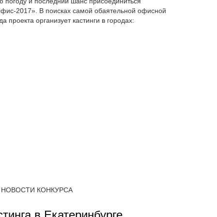
ю погоду и последний шанс присоединиться
фис-2017». В поисках самой обаятельной офисной
а проекта организует кастинги в городах:
НОВОСТИ КОНКУРСА
стинга в Екатеринбурге