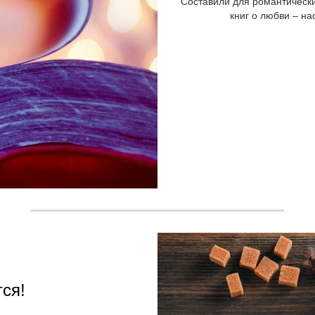
Составили для романтически
книг о любви – на
тся!