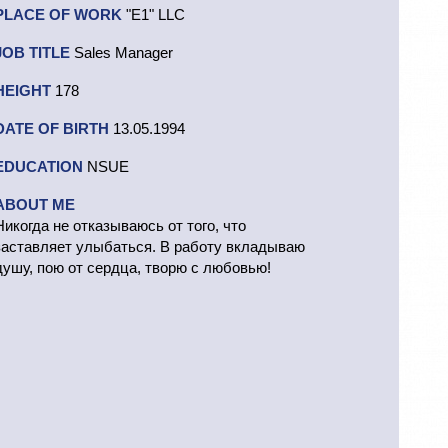
PLACE OF WORK
"E1" LLC
JOB TITLE
Sales Manager
HEIGHT
178
DATE OF BIRTH
13.05.1994
EDUCATION
NSUE
ABOUT ME
Никогда не отказываюсь от того, что
заставляет улыбаться. В работу вкладываю
душу, пою от сердца, творю с любовью!