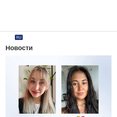
RU
Rules and regulations
Новости
About pageant
Participants
Gallery