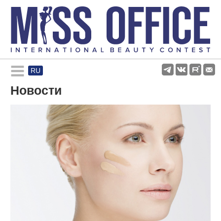
RU
Rules and regulations
Новости
About pageant
Participants
Gallery