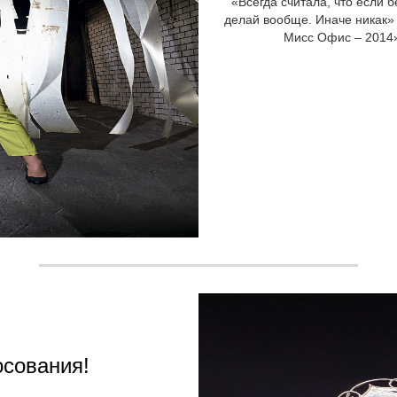
«Всегда считала, что если б
делай вообще. Иначе никак» 
Мисс Офис – 2014»
осования!