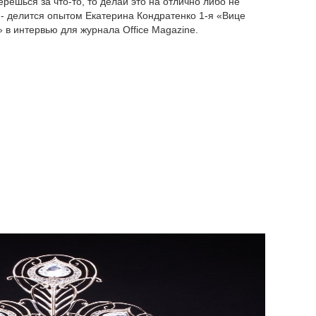
ерешься за что-то, то делай это на отлично либо не
- делится опытом Екатерина Кондратенко 1-я «Вице
 в интервью для журнала Office Magazine.