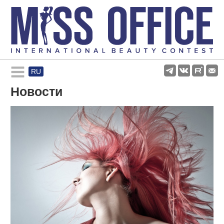
RU
Rules and regulations
Новости
About pageant
Participants
Gallery