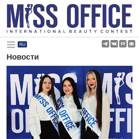
RU
Rules and regulations
Новости
About pageant
Participants
Gallery