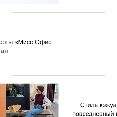
асоты «Мисс Офис
тан
Стиль кэжуа
повседневный 