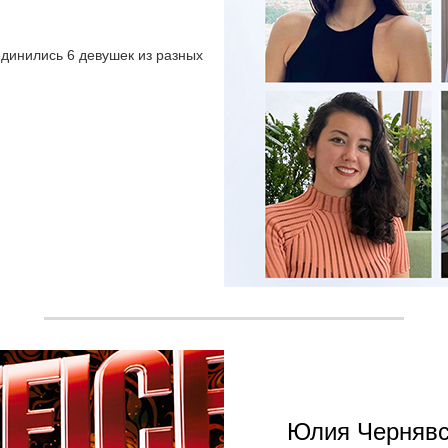
единились 6 девушек из разных
Юлия Чернявс