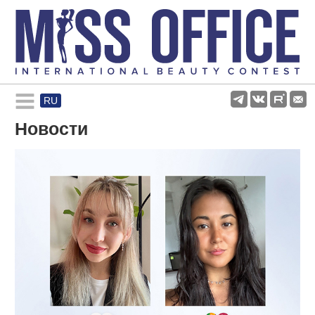
RU
Rules and regulations
Новости
About pageant
Participants
Gallery