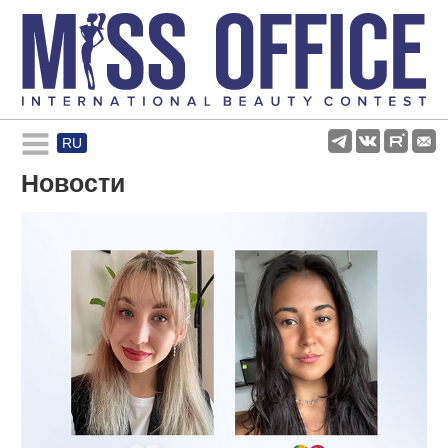
RU
Rules and regulations
Новости
About pageant
Participants
Gallery