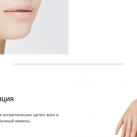
яция
 косметических целях воск и
бычный камень.