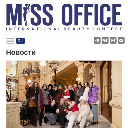
RU
Rules and regulations
Новости
About pageant
Participants
Gallery